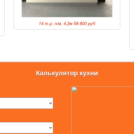
,
14 т.р. п/м, 4,2м 58 800 руб
Калькулятор кухни