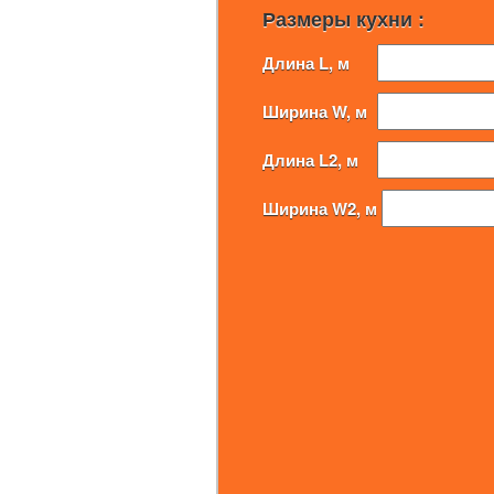
Размеры кухни :
Длина L, м
Ширина W, м
Длина L2, м
Ширина W2, м