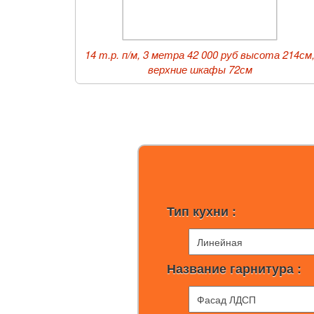
14 т.р. п/м, 3 метра 42 000 руб высота 214см
верхние шкафы 72см
Тип кухни :
Название гарнитура :